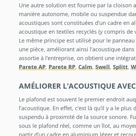
Une autre solution est fournie par la cloison
manière autonome, mobile ou suspendue dan
acoustiques sont constituées d’un cadre en
acoustique en textiles recyclés (y compris de 
Le même principe est utilisé pour le pannea
une pièce, améliorant ainsi l’acoustique dans 
assortie à l’entreprise, on obtient une intégra
Parete AP
,
Parete RP
,
Calm
,
Swell
,
Splitt
,
W
AMÉLIORER L’ACOUSTIQUE AVE
Le plafond est souvent le premier endroit au
l’acoustique. En effet, c’est là qu’il y a le pl
suspendu à proximité de la source sonore. Fu
sous le plafond réel, comme un îlot, au moyen 
partir d’un cadre en aluminium léger et recou