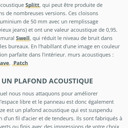
 acoustique
Splitt
, qui peut être produite de
s de nombreuses versions. Ces cloisons
 aluminium de 50 mm avec un remplissage
vieux jeans) et ont une valeur acoustique de 0,95.
u mural
Swell
, qui réduit le niveau de bruit dans
les bureaux. En l’habillant d’une image en couleur
tion parfaite dans l’intérieur. murs acoustiques :
ave
,
Patch
C UN PLAFOND ACOUSTIQUE
quel nous nous attaquons pour améliorer
us d’espace libre et le panneau est donc également
ze est un plafond acoustique qui est suspendu
d’un fil d’acier et de tendeurs. Ils sont fabriqués à
verts ou finis avec des impressions de votre choix