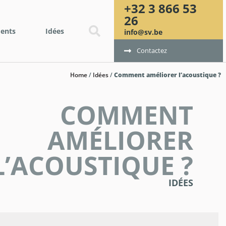
+32 3 866 53
26
ents
Idées
info@sv.be
Contactez
Home
/
Idées
/
Comment améliorer l’acoustique ?
COMMENT
AMÉLIORER
L’ACOUSTIQUE ?
IDÉES