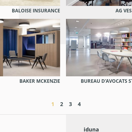
BALOISE INSURANCE
AG VE
BAKER MCKENZIE
BUREAU D’AVOCATS 
1
2
3
4
iduna