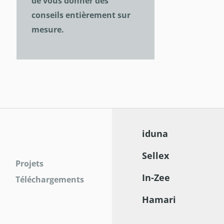
de vous donner des
conseils entièrement sur
mesure.
iduna
Sellex
Projets
In-Zee
Téléchargements
Hamari