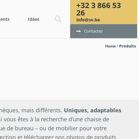
+32 3 866 53
26
ents
Idées
info@sv.be
Contactez
Home
/
Produits
hèques, mais différents.
Uniques, adaptables
Si vous êtes à la recherche d’une chaise de
ue de bureau – ou de mobilier pour votre
lection et téléchargez nos photos de produits