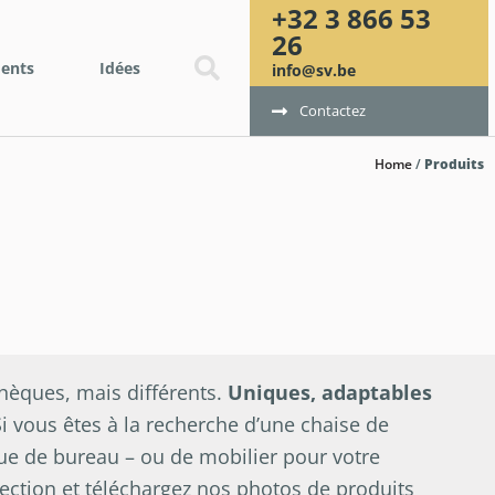
+32 3 866 53
26
ents
Idées
info@sv.be
Contactez
Home
/
Produits
hèques, mais différents.
Uniques, adaptables
Si vous êtes à la recherche d’une chaise de
ue de bureau – ou de mobilier pour votre
lection et téléchargez nos photos de produits