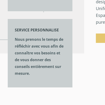
desi
Unif
Espa
pure
SERVICE PERSONNALISE
Nous prenons le temps de
réfléchir avec vous afin de
connaître vos besoins et
de vous donner des
conseils entièrement sur
mesure.