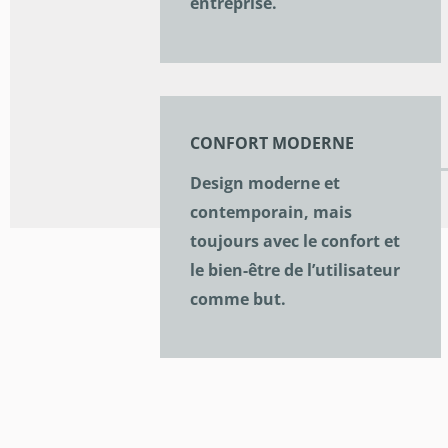
entreprise.
CONFORT MODERNE
Design moderne et
contemporain, mais
toujours avec le confort et
le bien-être de l’utilisateur
comme but.