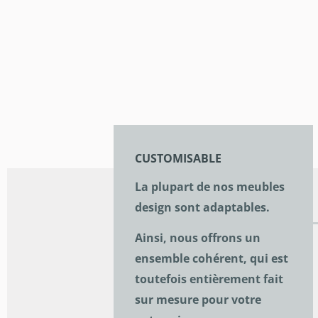
CUSTOMISABLE
La plupart de nos meubles
design sont adaptables.
Ainsi, nous offrons un
ensemble cohérent, qui est
toutefois entièrement fait
sur mesure pour votre