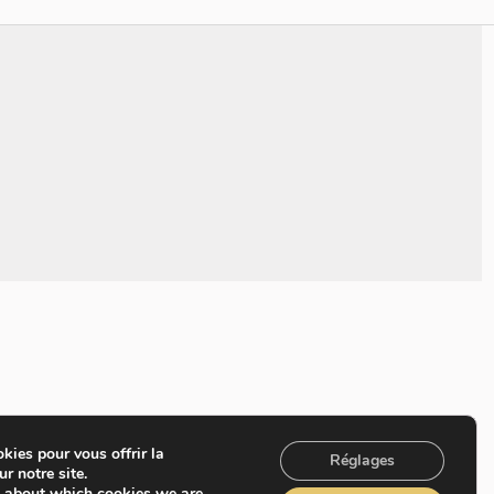
kies pour vous offrir la
Réglages
r notre site.
e about which cookies we are