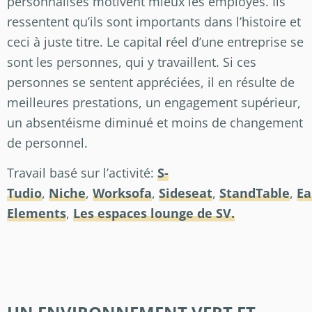
personnalisés motivent mieux les employés. Ils
ressentent qu’ils sont importants dans l’histoire et
ceci à juste titre. Le capital réel d’une entreprise se
sont les personnes, qui y travaillent. Si ces
personnes se sentent appréciées, il en résulte de
meilleures prestations, un engagement supérieur,
un absentéisme diminué et moins de changement
de personnel.
Travail basé sur l’activité:
S-
Tudio
,
Niche
,
Worksofa
,
Sideseat
,
StandTable
,
Ea
Elements
,
Les espaces lounge de SV.