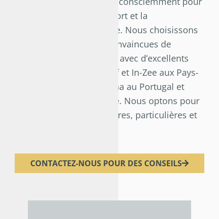
Différente ! Nous optons consciemment pour
la forme, le style, le confort et la
fonctionnalité de l’Europe. Nous choisissons
des marques qui sont convaincues de
l’importance de travailler avec d’excellents
designers, comme Prooff et In-Zee aux Pays-
Bas, Unifor en Italie, Iduna au Portugal et
Stua et Sellex en Espagne. Nous optons pour
des marques qui sont pures, particulières et
inspirantes.
CONTACTEZ-NOUS POUR DES CONSEILS