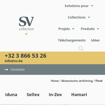
Solutions pour
Collections
Projets
Produits
Téléchargements
Idées
+32 3 866 53 26
info@sv.be
Contactez
Home
/
Akoestische verlichting
/
Float
iduna
Sellex
In-Zee
Hamari