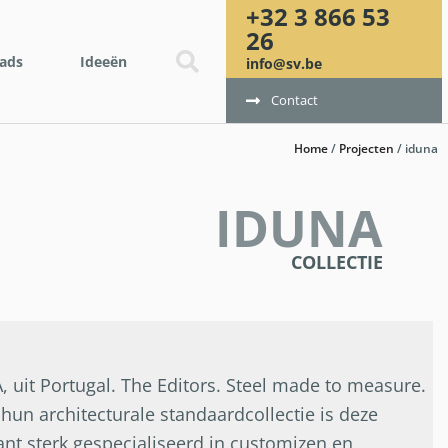
+32 3 866 53
26
ads
Ideeën
info@sv.be
Contact
Home
/
Projecten
/
iduna
IDUNA
COLLECTIE
 uit Portugal. The Editors. Steel made to measure.
hun architecturale standaardcollectie is deze
ant sterk gespecialiseerd in customizen en