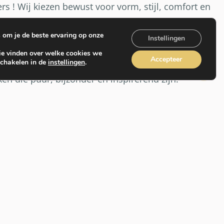
rs ! Wij kiezen bewust voor vorm, stijl, comfort en
tionaliteit uit Europa. Wij kiezen voor merken die
essentieel vinden om te werken met top designers,
om je de beste ervaring op onze
Instellingen
s het
Nederlandse
In-Zee, het
Portugese
Iduna, het
ie vinden over welke cookies we
Accepteer
schakelen in de
instellingen
.
e
Hamari en het
Spaanse
Sellex. Wij kiezen voor
en die puur, bijzonder en inspirerend zijn.
CONTACTEER VOOR ADVIES