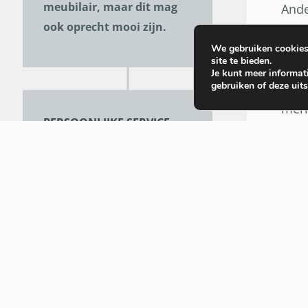
meubilair, maar dit mag
Ande
ook oprecht mooi zijn.
func
het 
We gebruiken cookies 
site te bieden.
zoal
Je kunt meer informat
gebruiken of deze uit
Fins
merk
PERSOONLIJKE SERVICE
Wij nemen de tijd om
grondig samen te
overleggen en jouw noden
te leren kennen, om dan
advies te geven dat
volledig op maat gemaakt
is.