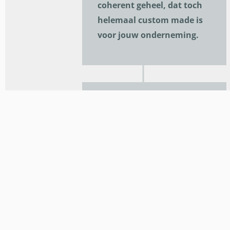
coherent geheel, dat toch
helemaal custom made is
voor jouw onderneming.
MODERN COMFORT
Modern & hedendaags
design, maar steeds met
het comfort en welzijn van
de gebruiker in het vizier.