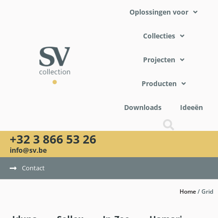
Oplossingen voor
Collecties
Projecten
Producten
Downloads
Ideeën
+32 3 866 53 26
info@sv.be
Contact
Home
/
Grid