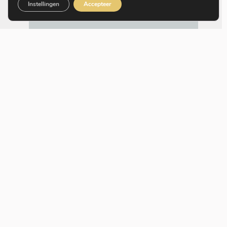
Instellingen
Accepteer
made is voor jouw onderneming.
MODERN COMFORT
Modern & hedendaags design,
maar steeds met het comfort en
welzijn van de gebruiker in het
vizier.
FUNCTIONEEL MOOI