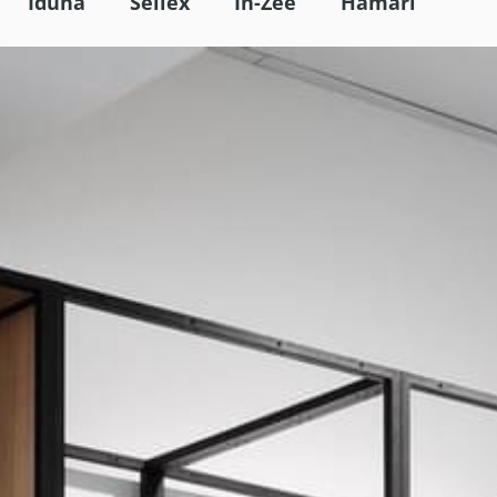
Iduna
Sellex
In-Zee
Hamari