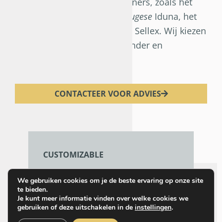
om te werken met top designers, zoals het
Nederlandse
In-Zee, het
Portugese
Iduna, het
Finse
Hamari en het
Spaanse
Sellex. Wij kiezen
voor merken die puur, bijzonder en
inspirerend zijn.
CONTACTEER VOOR ADVIES
CUSTOMIZABLE
De meeste van onze design
We gebruiken cookies om je de beste ervaring op onze site
meubelen zijn aanpasbaar.
te bieden.
Je kunt meer informatie vinden over welke cookies we
Zo zorgen we voor een coherent
gebruiken of deze uitschakelen in de
instellingen
.
geheel, dat toch helemaal custom