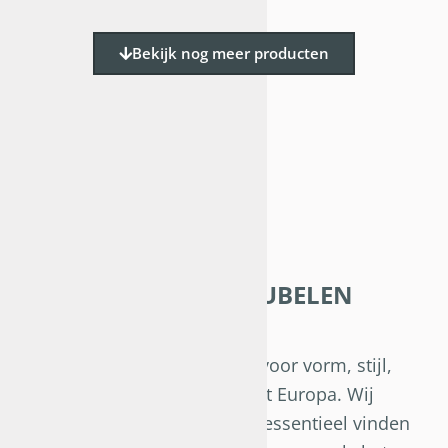
Bekijk nog meer producten
ONZE KANTOORMEUBELEN
ZIJN...
Anders ! Wij kiezen bewust voor vorm, stijl,
comfort en functionaliteit uit Europa. Wij
kiezen voor merken die het essentieel vinden